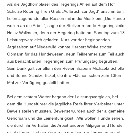
Als die Jagdhornbläser des Hegerings Ahlen auf dem Hof
Schulze Rötering ihren Gruß „Aufbruch zur Jagd“ anstimmten,
fielen Jagdhunde aller Rassen mit in die Musik ein. „Die Hunde
wollen an die Arbeit“, sagte der Stellvertretende Hegeringsleiter
Heinz Wallmeier, denn der Hegering hatte am Sonntag zum 13.
Leistungsvergleich geladen. Kurz vor der beginnenden
Jagdsaison auf Niederwild konnte Herbert Winkelströter,
Obmann für das Hundewesen, neun Teilnehmer zum Teil auch
aus benachbarten Hegeringen zum Prüfungstag begrüßen.
Sein Dank galt vor allem den Revierinhabern Michaela Scholle
und Benno Schulze Eckel, die ihre Flächen schon zum 13ten
Mal zur Verfügung gestellt hatten.
Bei gemischtem Wetter begann der Leistungsvergleich, bei
dem die Hundeführer die jagdliche Reife ihrer Vierbeiner unter
Beweis stellen mussten. Bewertet wurden auch der allgemeine
Gehorsam und die Leinenführigkeit. „Wir wollen Hunde sehen,
die durch ihr Verhalten die Arbeit anderer Mitjäger und Hunde
nicht stören. Und ein Zerren an der Leine, während man mit