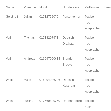
Name
Vorname
Mobil
Hunderasse
Zeitfenster
Bem
Geisthoff
Julian
01712752075
Parsonterrier
flexibel
nach
Absprache
Voß
Thomas
01718207971
Deutsch
flexibel
Drathaar
nach
Absprache
Voß
Andreas
016097090614
Brandel
flexibel
Bracke
nach
Absprache
Wolter
Malte
016094986306
Deutsch
flexibel
Kurzhaar
nach
Absprache
Wels
Justina
017660849360
Rauhaarteckel
flexibel
nach