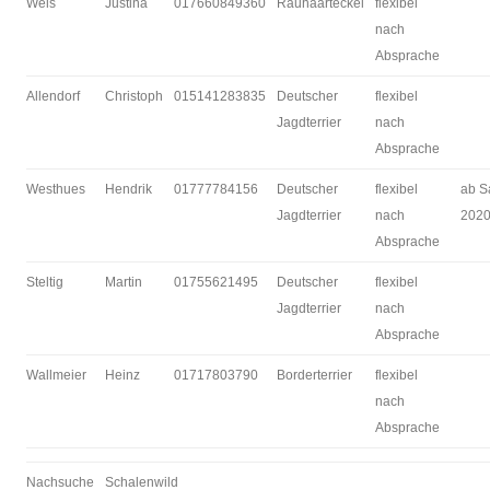
Wels
Justina
017660849360
Rauhaarteckel
flexibel
nach
Absprache
Allendorf
Christoph
015141283835
Deutscher
flexibel
Jagdterrier
nach
Absprache
Westhues
Hendrik
01777784156
Deutscher
flexibel
ab S
Jagdterrier
nach
202
Absprache
Steltig
Martin
01755621495
Deutscher
flexibel
Jagdterrier
nach
Absprache
Wallmeier
Heinz
01717803790
Borderterrier
flexibel
nach
Absprache
Nachsuche
Schalenwild