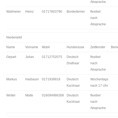
Absprache
Wallmeier
Heinz
01717803790
Borderterrier
flexibel
nach
Absprache
Niederwild
Name
Vorname
Mobil
Hunderasse
Zeitfenster
Bem
Gepart
Julian
01712752075
Deutsch
flexibel
Drathaar
nach
Absprache
Markus
Harbaum
0171938918
Deutsch
Wochentags
Kurzhaar
nach 17 Uhr
Wolter
Malte
016094986306
Deutsch
flexibel
Kurzhaar
nach
Absprache