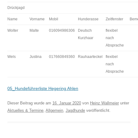
Drückjagd
Name
Vorname
Mobil
Hunderasse
Zeitfenster
Bem
Wolter
Malte
016094986306
Deutsch
flexibel
Kurzhaar
nach
Absprache
Wels
Justina
017660849360
Rauhaarteckel
flexibel
nach
Absprache
05_Hundeführerliste Hegering Ahlen
Dieser Beitrag wurde am
16. Januar 2020
von
Heinz Wallmeier
unter
Aktuelles & Termine
,
Allgemein
,
Jagdhunde
veröffentlicht.