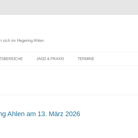
n sich im Hegering Ahlen
Zum
Inhalt
TSBEREICHE
JAGD & PRAXIS
TERMINE
springen
URSCHUTZ
ESSWESEN
UCHTUM
LIEDGUT
DEWESEN
ng Ahlen am 13. März 2026