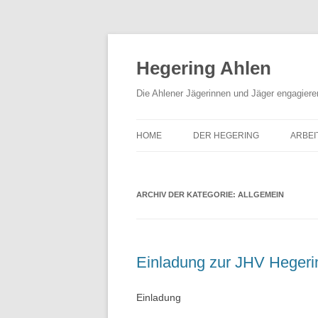
Hegering Ahlen
Die Ahlener Jägerinnen und Jäger engagiere
HOME
DER HEGERING
ARBEI
VORSTAND
NAT
ARCHIV DER KATEGORIE:
KONTAKT & IMPRESSUM
ALLGEMEIN
SCHI
DOWNLOADS & FORMULARE
BRA
PRESSESPIEGEL
HUN
Einladung zur JHV Hegeri
Einladung