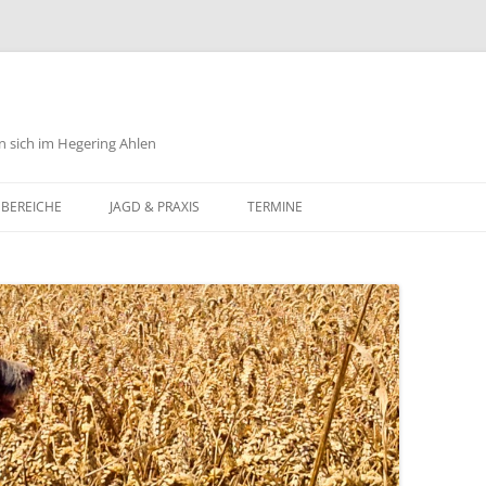
n sich im Hegering Ahlen
Zum
Inhalt
SBEREICHE
JAGD & PRAXIS
TERMINE
springen
SCHUTZ
SWESEN
CHTUM
LIEDGUT
EWESEN