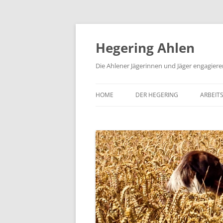
Hegering Ahlen
Die Ahlener Jägerinnen und Jäger engagiere
HOME
DER HEGERING
ARBEIT
VORSTAND
NATUR
KONTAKT & IMPRESSUM
SCHIES
DOWNLOADS & FORMULARE
BRAU
PRESSESPIEGEL
HUND