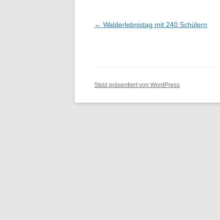
Beitrags-
←
Walderlebnistag mit 240 Schülern
Navigation
Stolz präsentiert von WordPress