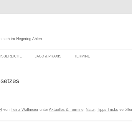
n sich im Hegering Ahlen
Zum
Inhalt
TSBEREICHE
JAGD & PRAXIS
TERMINE
springen
URSCHUTZ
esetzes
ESSWESEN
UCHTUM
LIEDGUT
DEWESEN
14
von
Heinz Wallmeier
unter
Aktuelles & Termine
,
Natur
,
Tipps Tricks
veröffen