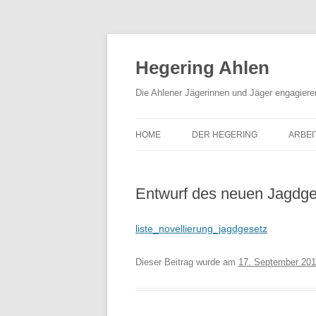
Hegering Ahlen
Die Ahlener Jägerinnen und Jäger engagiere
HOME
DER HEGERING
ARBEI
VORSTAND
NAT
Entwurf des neuen Jagdg
KONTAKT & IMPRESSUM
SCHI
DOWNLOADS & FORMULARE
BRA
liste_novellierung_jagdgesetz
PRESSESPIEGEL
HUN
Dieser Beitrag wurde am
17. September 20