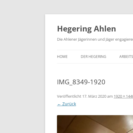
Hegering Ahlen
Die Ahlener Jägerinnen und Jäger engagiere
HOME
DER HEGERING
ARBEIT
VORSTAND
NATUR
IMG_8349-1920
KONTAKT & IMPRESSUM
SCHIES
DOWNLOADS & FORMULARE
BRAU
Veröffentlicht
17. März 2020
am
1920 × 144
← Zurück
PRESSESPIEGEL
HUND