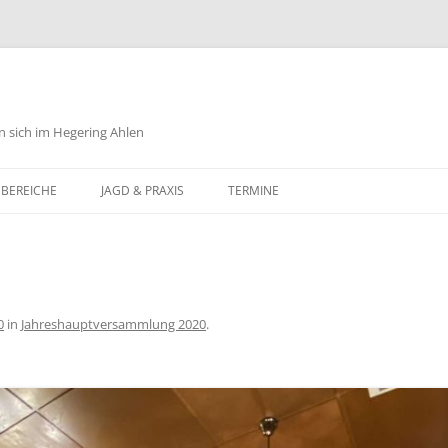
n sich im Hegering Ahlen
Zum
Inhalt
SBEREICHE
JAGD & PRAXIS
TERMINE
springen
SCHUTZ
SWESEN
CHTUM
LIEDGUT
0
in
Jahreshauptversammlung 2020
.
EWESEN